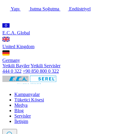
Yapı
Isıtma Soğutma
Endüstriyel
E.C.A. Global
United Kingdom
Germany
Yetkili Bayiler
Yetkili Servisler
444 0 322
+90 850 800 0 322
Kampanyalar
Tüketici Köşesi
Medya
Blog
Servisler
İletişim