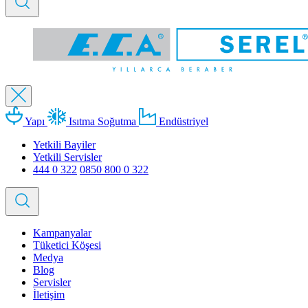
Yapı
Isıtma Soğutma
Endüstriyel
Yetkili Bayiler
Yetkili Servisler
444 0 322
0850 800 0 322
Kampanyalar
Tüketici Köşesi
Medya
Blog
Servisler
İletişim