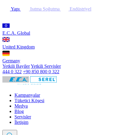
Yapı
Isıtma Soğutma
Endüstriyel
E.C.A. Global
United Kingdom
Germany
Yetkili Bayiler
Yetkili Servisler
444 0 322
+90 850 800 0 322
Kampanyalar
Tüketici Köşesi
Medya
Blog
Servisler
İletişim