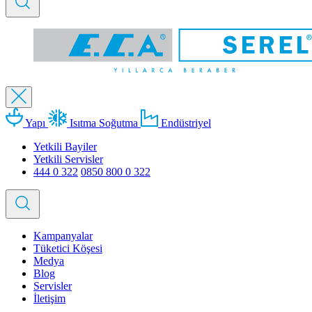
Yapı
Isıtma Soğutma
Endüstriyel
Yetkili Bayiler
Yetkili Servisler
444 0 322
0850 800 0 322
Kampanyalar
Tüketici Köşesi
Medya
Blog
Servisler
İletişim