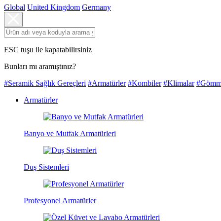
Global
United Kingdom
Germany
ESC tuşu ile kapatabilirsiniz
Bunları mı aramıştınız?
#Seramik Sağlık Gereçleri
#Armatürler
#Kombiler
#Klimalar
#Gömme
Armatürler
Banyo ve Mutfak Armatürleri
Duş Sistemleri
Profesyonel Armatürler