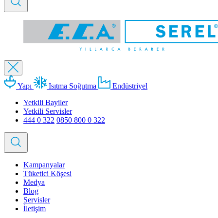
Yapı
Isıtma Soğutma
Endüstriyel
Yetkili Bayiler
Yetkili Servisler
444 0 322
0850 800 0 322
Kampanyalar
Tüketici Köşesi
Medya
Blog
Servisler
İletişim