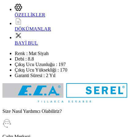
ÖZELLİKLER
DÖKÜMANLAR
BAYİ BUL
Renk : Mat Siyah
Debi : 8.8
Çıkış Ucu Uzunluğu : 197
Çıkış Ucu Yüksekliği : 170
Garanti Süresi : 2 Yıl
Size Nasıl Yardımcı Olabiliriz?
Çağrı Merkezi