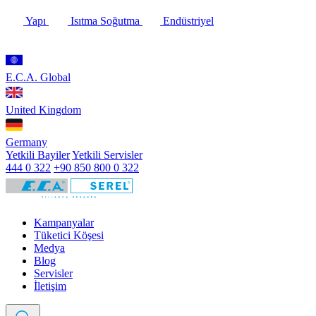
Yapı
Isıtma Soğutma
Endüstriyel
E.C.A. Global
United Kingdom
Germany
Yetkili Bayiler
Yetkili Servisler
444 0 322
+90 850 800 0 322
Kampanyalar
Tüketici Köşesi
Medya
Blog
Servisler
İletişim