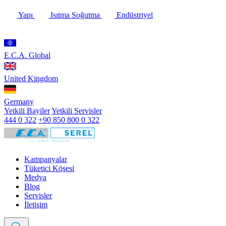
Yapı
Isıtma Soğutma
Endüstriyel
E.C.A. Global
United Kingdom
Germany
Yetkili Bayiler
Yetkili Servisler
444 0 322
+90 850 800 0 322
Kampanyalar
Tüketici Köşesi
Medya
Blog
Servisler
İletişim