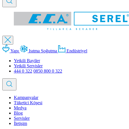
Yapı
Isıtma Soğutma
Endüstriyel
Yetkili Bayiler
Yetkili Servisler
444 0 322
0850 800 0 322
Kampanyalar
Tüketici Köşesi
Medya
Blog
Servisler
İletişim