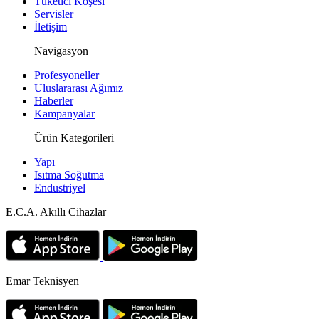
Tüketici Köşesi
Servisler
İletişim
Navigasyon
Profesyoneller
Uluslararası Ağımız
Haberler
Kampanyalar
Ürün Kategorileri
Yapı
Isıtma Soğutma
Endustriyel
E.C.A. Akıllı Cihazlar
Emar Teknisyen