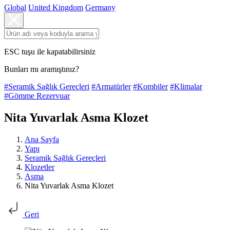
Global
United Kingdom
Germany
ESC tuşu ile kapatabilirsiniz
Bunları mı aramıştınız?
#Seramik Sağlık Gereçleri
#Armatürler
#Kombiler
#Klimalar
#Gömme Rezervuar
Nita Yuvarlak Asma Klozet
Ana Sayfa
Yapı
Seramik Sağlık Gereçleri
Klozetler
Asma
Nita Yuvarlak Asma Klozet
Geri