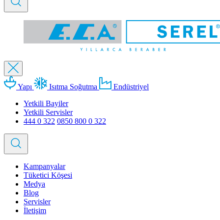
Yapı
Isıtma Soğutma
Endüstriyel
Yetkili Bayiler
Yetkili Servisler
444 0 322
0850 800 0 322
Kampanyalar
Tüketici Köşesi
Medya
Blog
Servisler
İletişim