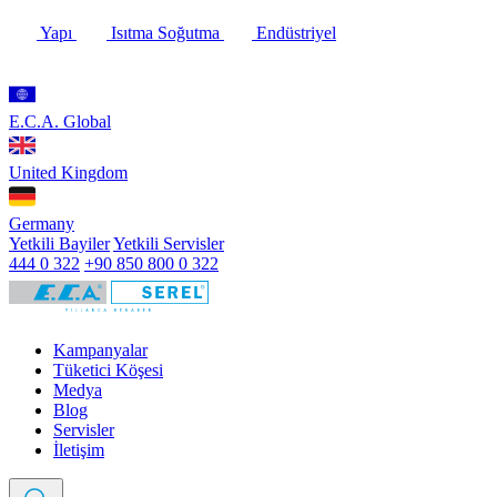
Yapı
Isıtma Soğutma
Endüstriyel
E.C.A. Global
United Kingdom
Germany
Yetkili Bayiler
Yetkili Servisler
444 0 322
+90 850 800 0 322
Kampanyalar
Tüketici Köşesi
Medya
Blog
Servisler
İletişim