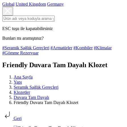
Global
United Kingdom
Germany
ESC tuşu ile kapatabilirsiniz
Bunları mı aramıştınız?
#Seramik Sağlık Gereçleri
#Armatürler
#Kombiler
#Klimalar
#Gömme Rezervuar
Friendly Duvara Tam Dayalı Klozet
Ana Sayfa
Yapı
Seramik Sağlık Gereçleri
Klozetler
Duvara Tam Dayalı
Friendly Duvara Tam Dayalı Klozet
Geri