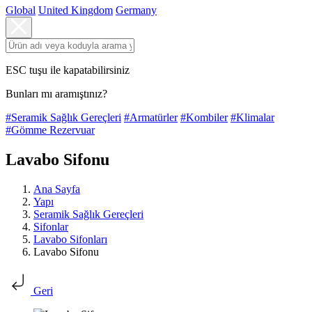
Global
United Kingdom
Germany
ESC tuşu ile kapatabilirsiniz
Bunları mı aramıştınız?
#Seramik Sağlık Gereçleri
#Armatürler
#Kombiler
#Klimalar
#Gömme Rezervuar
Lavabo Sifonu
Ana Sayfa
Yapı
Seramik Sağlık Gereçleri
Sifonlar
Lavabo Sifonları
Lavabo Sifonu
Geri