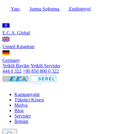
Yapı
Isıtma Soğutma
Endüstriyel
E.C.A. Global
United Kingdom
Germany
Yetkili Bayiler
Yetkili Servisler
444 0 322
+90 850 800 0 322
Kampanyalar
Tüketici Köşesi
Medya
Blog
Servisler
İletişim