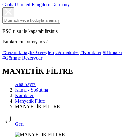
Global
United Kingdom
Germany
ESC tuşu ile kapatabilirsiniz
Bunları mı aramıştınız?
#Seramik Sağlık Gereçleri
#Armatürler
#Kombiler
#Klimalar
#Gömme Rezervuar
MANYETİK FİLTRE
Ana Sayfa
Isıtma - Soğutma
Kombiler
Manyetik Filtre
MANYETİK FİLTRE
Geri