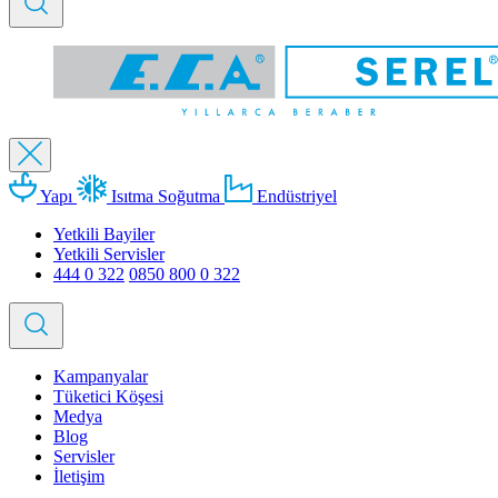
Yapı
Isıtma Soğutma
Endüstriyel
Yetkili Bayiler
Yetkili Servisler
444 0 322
0850 800 0 322
Kampanyalar
Tüketici Köşesi
Medya
Blog
Servisler
İletişim