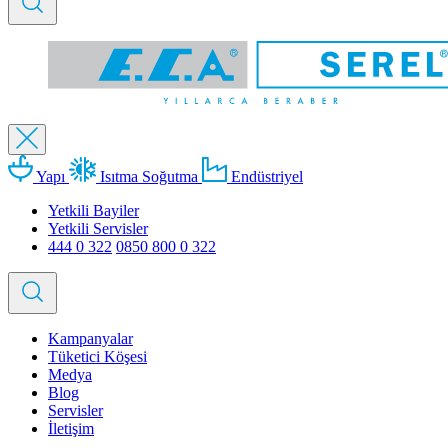
Yapı
Isıtma Soğutma
Endüstriyel
Yetkili Bayiler
Yetkili Servisler
444 0 322
0850 800 0 322
Kampanyalar
Tüketici Köşesi
Medya
Blog
Servisler
İletişim