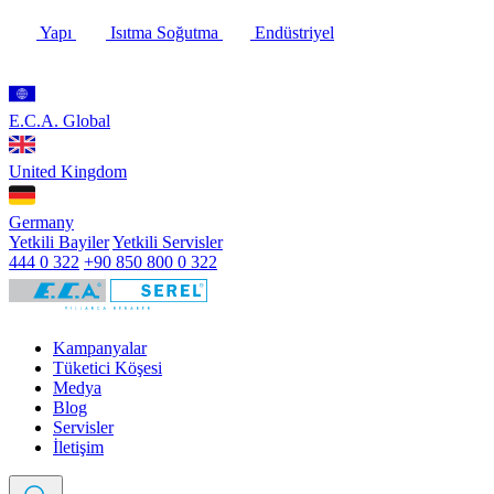
Yapı
Isıtma Soğutma
Endüstriyel
E.C.A. Global
United Kingdom
Germany
Yetkili Bayiler
Yetkili Servisler
444 0 322
+90 850 800 0 322
Kampanyalar
Tüketici Köşesi
Medya
Blog
Servisler
İletişim