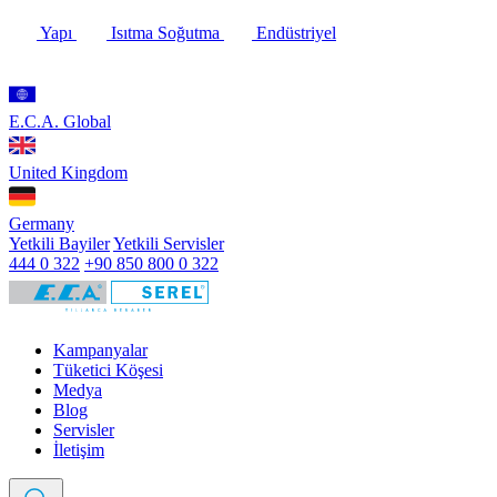
Yapı
Isıtma Soğutma
Endüstriyel
E.C.A. Global
United Kingdom
Germany
Yetkili Bayiler
Yetkili Servisler
444 0 322
+90 850 800 0 322
Kampanyalar
Tüketici Köşesi
Medya
Blog
Servisler
İletişim