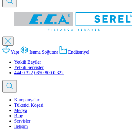
Yapı
Isıtma Soğutma
Endüstriyel
Yetkili Bayiler
Yetkili Servisler
444 0 322
0850 800 0 322
Kampanyalar
Tüketici Köşesi
Medya
Blog
Servisler
İletişim