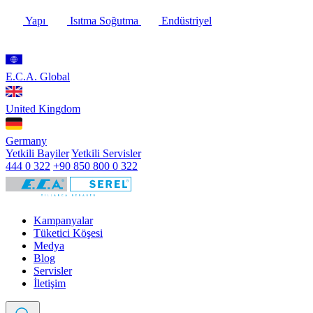
Yapı
Isıtma Soğutma
Endüstriyel
E.C.A. Global
United Kingdom
Germany
Yetkili Bayiler
Yetkili Servisler
444 0 322
+90 850 800 0 322
Kampanyalar
Tüketici Köşesi
Medya
Blog
Servisler
İletişim