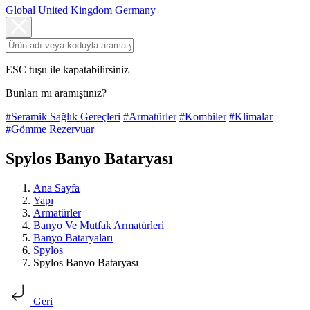
Global
United Kingdom
Germany
ESC tuşu ile kapatabilirsiniz
Bunları mı aramıştınız?
#Seramik Sağlık Gereçleri
#Armatürler
#Kombiler
#Klimalar
#Gömme Rezervuar
Spylos Banyo Bataryası
Ana Sayfa
Yapı
Armatürler
Banyo Ve Mutfak Armatürleri
Banyo Bataryaları
Spylos
Spylos Banyo Bataryası
Geri