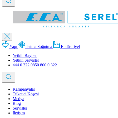
Yapı
Isıtma Soğutma
Endüstriyel
Yetkili Bayiler
Yetkili Servisler
444 0 322
0850 800 0 322
Kampanyalar
Tüketici Köşesi
Medya
Blog
Servisler
İletişim