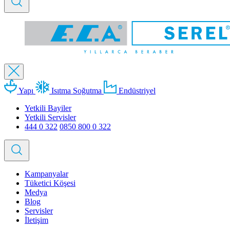
Yapı
Isıtma Soğutma
Endüstriyel
Yetkili Bayiler
Yetkili Servisler
444 0 322
0850 800 0 322
Kampanyalar
Tüketici Köşesi
Medya
Blog
Servisler
İletişim