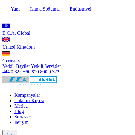
Yapı
Isıtma Soğutma
Endüstriyel
E.C.A. Global
United Kingdom
Germany
Yetkili Bayiler
Yetkili Servisler
444 0 322
+90 850 800 0 322
Kampanyalar
Tüketici Köşesi
Medya
Blog
Servisler
İletişim