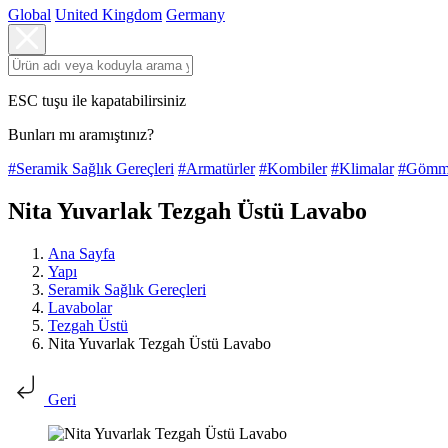
Global
United Kingdom
Germany
ESC tuşu ile kapatabilirsiniz
Bunları mı aramıştınız?
#Seramik Sağlık Gereçleri
#Armatürler
#Kombiler
#Klimalar
#Gömme
Nita Yuvarlak Tezgah Üstü Lavabo
Ana Sayfa
Yapı
Seramik Sağlık Gereçleri
Lavabolar
Tezgah Üstü
Nita Yuvarlak Tezgah Üstü Lavabo
Geri