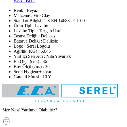
BAYİ BUL
Renk : Beyaz
Malzeme : Fire Clay
Standart Bilgisi : TS EN 14688 - CL 00
Ürün Tipi : Lavabo
Lavabo Tipi : Tezgah Üstü
Taşma Deliği : Deliksiz
Batarya Deliği : Deliksiz
Logo : Serel Logolu
Ağırlık (KG) : 6.645
Yurt İçi Seri Adı : Nita Yuvarlak
En Ölçü (cm.) : 36
Boy Ölçü (cm.) : 36
Serel Hygiene+ : Var
Garanti Süresi : 10 Yıl
Size Nasıl Yardımcı Olabiliriz?