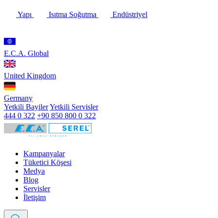
Yapı
Isıtma Soğutma
Endüstriyel
E.C.A. Global
United Kingdom
Germany
Yetkili Bayiler
Yetkili Servisler
444 0 322
+90 850 800 0 322
Kampanyalar
Tüketici Köşesi
Medya
Blog
Servisler
İletişim