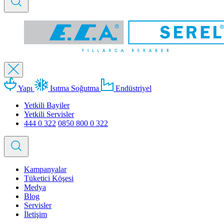
Yapı
Isıtma Soğutma
Endüstriyel
Yetkili Bayiler
Yetkili Servisler
444 0 322
0850 800 0 322
Kampanyalar
Tüketici Köşesi
Medya
Blog
Servisler
İletişim