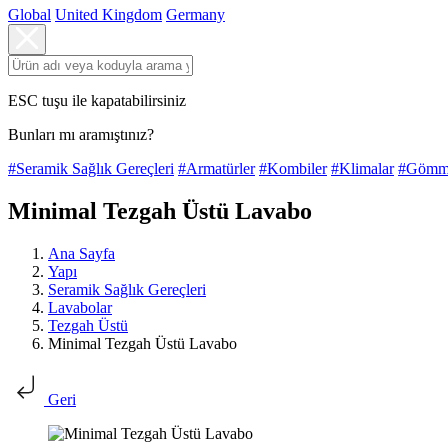
Global
United Kingdom
Germany
ESC tuşu ile kapatabilirsiniz
Bunları mı aramıştınız?
#Seramik Sağlık Gereçleri
#Armatürler
#Kombiler
#Klimalar
#Gömme
Minimal Tezgah Üstü Lavabo
Ana Sayfa
Yapı
Seramik Sağlık Gereçleri
Lavabolar
Tezgah Üstü
Minimal Tezgah Üstü Lavabo
Geri