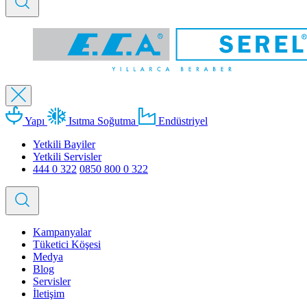
Yapı
Isıtma Soğutma
Endüstriyel
Yetkili Bayiler
Yetkili Servisler
444 0 322
0850 800 0 322
Kampanyalar
Tüketici Köşesi
Medya
Blog
Servisler
İletişim