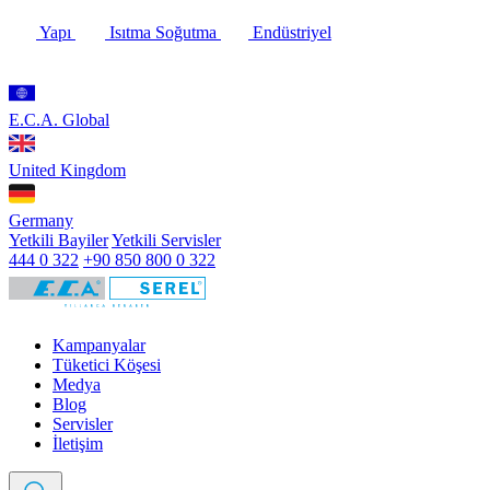
Yapı
Isıtma Soğutma
Endüstriyel
E.C.A. Global
United Kingdom
Germany
Yetkili Bayiler
Yetkili Servisler
444 0 322
+90 850 800 0 322
Kampanyalar
Tüketici Köşesi
Medya
Blog
Servisler
İletişim