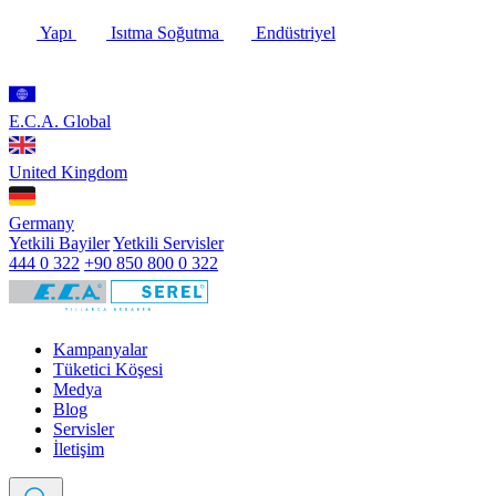
Yapı
Isıtma Soğutma
Endüstriyel
E.C.A. Global
United Kingdom
Germany
Yetkili Bayiler
Yetkili Servisler
444 0 322
+90 850 800 0 322
Kampanyalar
Tüketici Köşesi
Medya
Blog
Servisler
İletişim