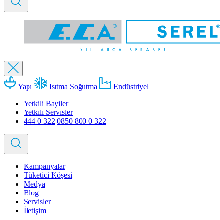
Yapı
Isıtma Soğutma
Endüstriyel
Yetkili Bayiler
Yetkili Servisler
444 0 322
0850 800 0 322
Kampanyalar
Tüketici Köşesi
Medya
Blog
Servisler
İletişim