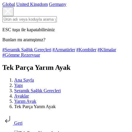
Global
United Kingdom
Germany
ESC tuşu ile kapatabilirsiniz
Bunları mı aramıştınız?
#Seramik Sağlık Gereçleri
#Armatürler
#Kombiler
#Klimalar
#Gömme Rezervuar
Tek Parça Yarım Ayak
Ana Sayfa
Yapı
Seramik Sağlık Gereçleri
Ayaklar
Yarım Ayak
Tek Parça Yarım Ayak
Geri