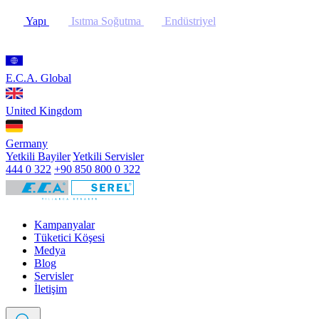
Yapı
Isıtma Soğutma
Endüstriyel
E.C.A. Global
United Kingdom
Germany
Yetkili Bayiler
Yetkili Servisler
444 0 322
+90 850 800 0 322
Kampanyalar
Tüketici Köşesi
Medya
Blog
Servisler
İletişim