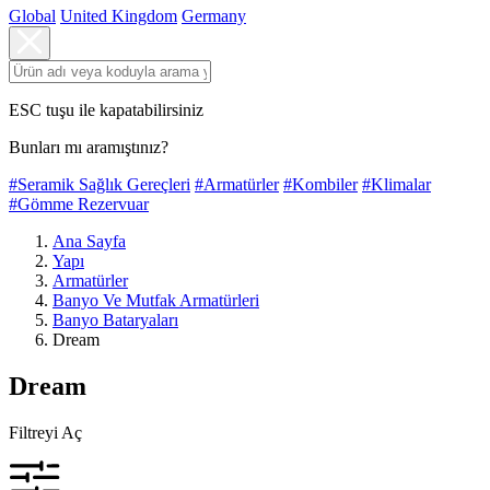
Global
United Kingdom
Germany
ESC tuşu ile kapatabilirsiniz
Bunları mı aramıştınız?
#Seramik Sağlık Gereçleri
#Armatürler
#Kombiler
#Klimalar
#Gömme Rezervuar
Ana Sayfa
Yapı
Armatürler
Banyo Ve Mutfak Armatürleri
Banyo Bataryaları
Dream
Dream
Filtreyi Aç