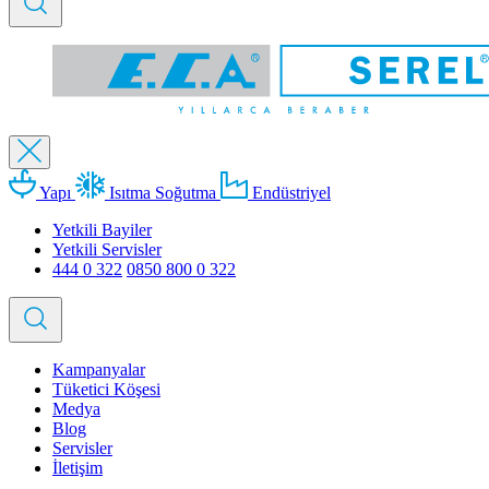
Yapı
Isıtma Soğutma
Endüstriyel
Yetkili Bayiler
Yetkili Servisler
444 0 322
0850 800 0 322
Kampanyalar
Tüketici Köşesi
Medya
Blog
Servisler
İletişim