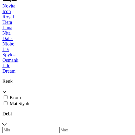
Novita
Icon
Royal
Tiera
Luna
Nita
Dalia
Niobe
Lia
Spylos
Osmanlı
Life
Dream
Renk
Krom
Mat Siyah
Debi