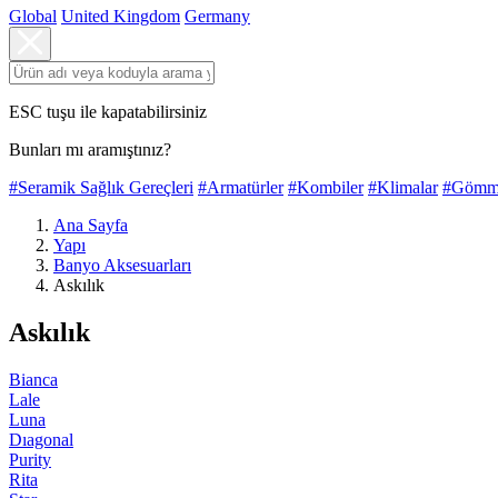
Global
United Kingdom
Germany
ESC tuşu ile kapatabilirsiniz
Bunları mı aramıştınız?
#Seramik Sağlık Gereçleri
#Armatürler
#Kombiler
#Klimalar
#Gömme
Ana Sayfa
Yapı
Banyo Aksesuarları
Askılık
Askılık
Bianca
Lale
Luna
Dıagonal
Purity
Rita