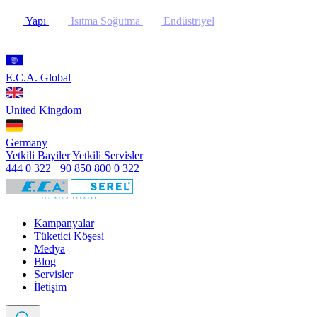
Yapı
Isıtma Soğutma
Endüstriyel
E.C.A. Global
United Kingdom
Germany
Yetkili Bayiler
Yetkili Servisler
444 0 322
+90 850 800 0 322
Kampanyalar
Tüketici Köşesi
Medya
Blog
Servisler
İletişim