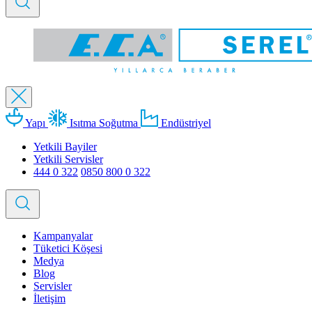
Yapı
Isıtma Soğutma
Endüstriyel
Yetkili Bayiler
Yetkili Servisler
444 0 322
0850 800 0 322
Kampanyalar
Tüketici Köşesi
Medya
Blog
Servisler
İletişim