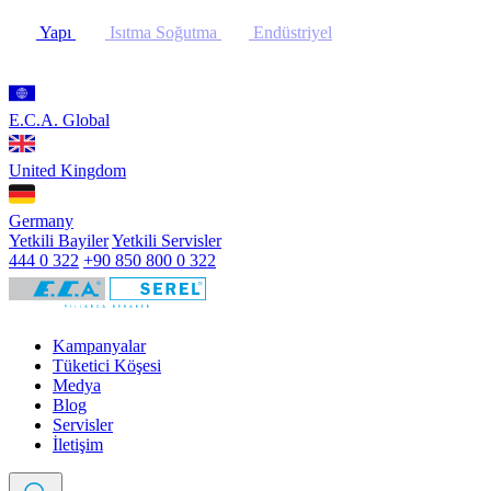
Yapı
Isıtma Soğutma
Endüstriyel
E.C.A. Global
United Kingdom
Germany
Yetkili Bayiler
Yetkili Servisler
444 0 322
+90 850 800 0 322
Kampanyalar
Tüketici Köşesi
Medya
Blog
Servisler
İletişim