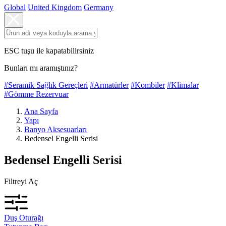
Global
United Kingdom
Germany
ESC tuşu ile kapatabilirsiniz
Bunları mı aramıştınız?
#Seramik Sağlık Gereçleri
#Armatürler
#Kombiler
#Klimalar
#Gömme Rezervuar
Ana Sayfa
Yapı
Banyo Aksesuarları
Bedensel Engelli Serisi
Bedensel Engelli Serisi
Filtreyi Aç
Duş Oturağı