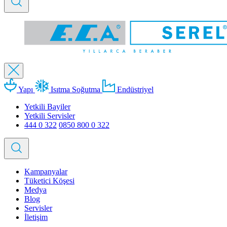
Yapı
Isıtma Soğutma
Endüstriyel
Yetkili Bayiler
Yetkili Servisler
444 0 322
0850 800 0 322
Kampanyalar
Tüketici Köşesi
Medya
Blog
Servisler
İletişim