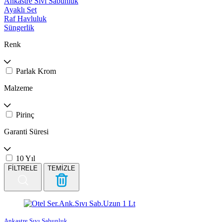
Ankastre Sıvı Sabunluk
Ayaklı Set
Raf Havluluk
Süngerlik
Renk
Parlak Krom
Malzeme
Pirinç
Garanti Süresi
10 Yıl
FİLTRELE
TEMİZLE
Ankastre Sıvı Sabunluk