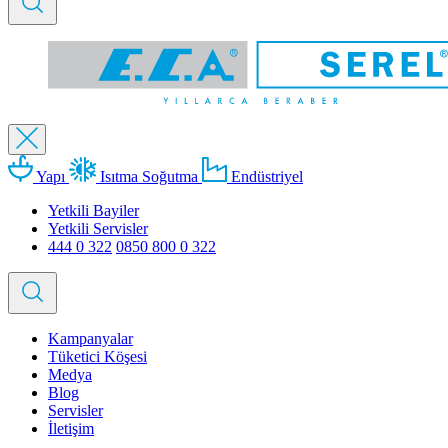
Yapı
Isıtma Soğutma
Endüstriyel
Yetkili Bayiler
Yetkili Servisler
444 0 322
0850 800 0 322
Kampanyalar
Tüketici Köşesi
Medya
Blog
Servisler
İletişim