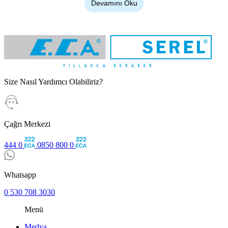
Devamını Oku
sirkülasyona tam uyum sağlıyor. E.C.A. SEREL
standartlarıyla ürettiğimiz kaliteli
otel banyo ekipmanları
,
mekana lüks bir dokunuş katarken kat görevlilerinin günlük
temizlik yükünü büyük ölçüde hafifletiyor. Misafirlerin
konaklama boyunca kendilerini evlerindeki kadar rahat
hissetmelerini sağlayan bu sistemler, odanın genel prestij ve
Size Nasıl Yardımcı Olabiliriz?
kalite algısını doğrudan yukarı taşıyor.
Çağrı Merkezi
Otel Banyo Aksesuarlarının Teknik
444 0
0850 800 0
Özellikleri ve Dayanıklılık Kriterleri
Whatsapp
Profesyonel tesislerin ıslak hacimleri, standart konutlara
0 530 708 3030
kıyasla çok daha zorlu ve agresif kullanım şartları içeriyor.
Bu ortamlara sorunsuz uyum sağlayan ürünlerimizin temel
Menü
avantajlarını şu şekilde sıralıyoruz:
Medya