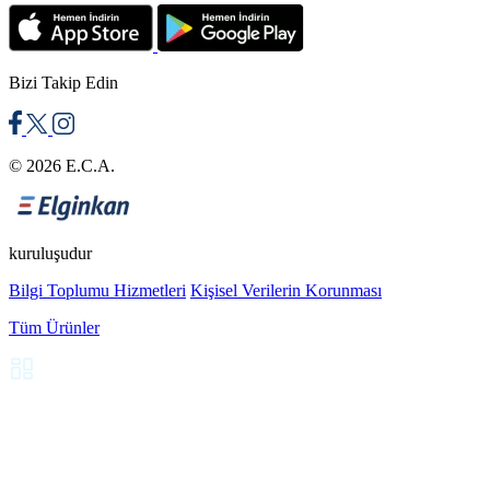
Farklı yıldız kategorilerindeki tesislerin ihtiyaçlarına ve iç
mimari tarzlarına eksiksiz yanıt veren çok çeşitli
otel banyo
Bizi Takip Edin
ürünleri
geliştiriyoruz. Mekanınıza değer katan bu
aksesuarları işlevlerine göre alt başlıklarda
detaylandırıyoruz.
© 2026 E.C.A.
Güvenli ve Ergonomik Açılı Tutamaklar
kuruluşudur
Bilgi Toplumu Hizmetleri
Kişisel Verilerin Korunması
Açılı tutamaklar
; duş, küvet veya
klozet
yanlarına monte
Tüm Ürünler
ettiğimiz, misafirlerin kaygan zeminlerde güvenle hareket
etmelerine ve destek almalarına yarayan sağlam metal
çubuklardır. Özellikle ileri yaşlı veya bedensel engelli
konuklar için hayati bir önem taşıyan bu ürünler, olası
düşme ve kayma kazalarını kesin olarak engelliyor.