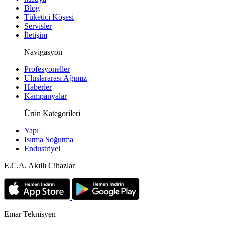
Blog
Tam Korozyon Direnci
: Sürekli sıcak su buharına ve
Tüketici Köşesi
kimyasal yüzey temizleyicilere maruz kalan parçalar,
Servisler
İletişim
paslanmaz yapıları sayesinde kararma veya dökülme
yapmıyor.
Navigasyon
Profesyoneller
Fiziksel Sağlamlık
: Yüksek yolcu sirkülasyonu olan
Uluslararası Ağımız
yerlerde zorlamalara karşı kırılmayan, esnemeyen ve
Haberler
Kampanyalar
tok duran parçalar kullanıcılara tam güven veriyor.
Ürün Kategorileri
Pratik ve Hızlı Temizlik
: Kir ve su lekesi
barındırmayan pürüzsüz yüzeyler, temizlik
Yapı
Isıtma Soğutma
personelinin oda hazırlık süresini ciddi oranda
Endustriyel
kısaltıyor.
E.C.A. Akıllı Cihazlar
Otel Tipi Banyo Aksesuar Modelleri
Emar Teknisyen
ve Çeşitleri