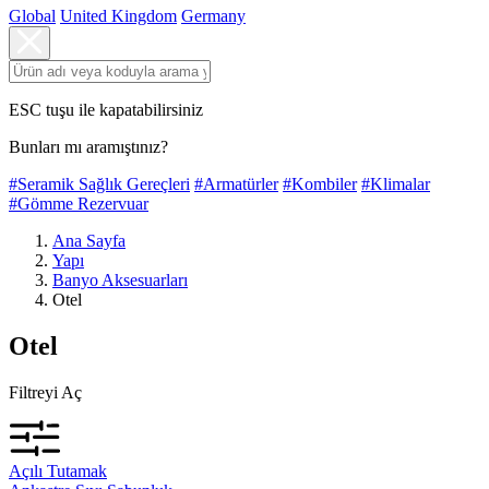
Global
United Kingdom
Germany
ESC tuşu ile kapatabilirsiniz
Bunları mı aramıştınız?
#Seramik Sağlık Gereçleri
#Armatürler
#Kombiler
#Klimalar
#Gömme Rezervuar
Ana Sayfa
Yapı
Banyo Aksesuarları
Otel
Otel
Filtreyi Aç
Açılı Tutamak