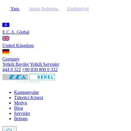
Yapı
Isıtma Soğutma
Endüstriyel
E.C.A. Global
United Kingdom
Germany
Yetkili Bayiler
Yetkili Servisler
444 0 322
+90 850 800 0 322
Kampanyalar
Tüketici Köşesi
Medya
Blog
Servisler
İletişim