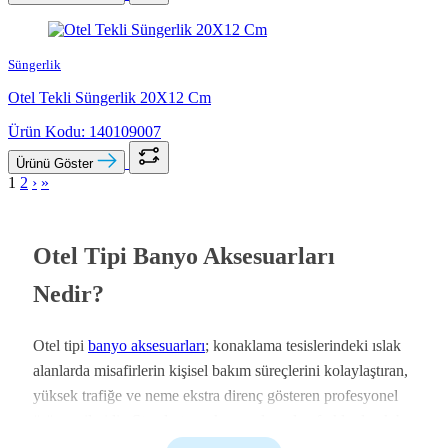
Süngerlik
Otel Tekli Süngerlik 20X12 Cm
Ürün Kodu: 140109007
Ürünü Göster
1
2
›
»
Otel Tipi Banyo Aksesuarları
Nedir?
Otel tipi
banyo aksesuarları
; konaklama tesislerindeki ıslak
alanlarda misafirlerin kişisel bakım süreçlerini kolaylaştıran,
yüksek trafiğe ve neme ekstra direnç gösteren profesyonel
ürün serileridir. Standart ev aksesuarlarından farklı olarak bu
parçalar,
otel banyoları
içindeki yoğun ve aralıksız