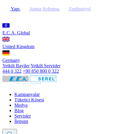
Yapı
Isıtma Soğutma
Endüstriyel
E.C.A. Global
United Kingdom
Germany
Yetkili Bayiler
Yetkili Servisler
444 0 322
+90 850 800 0 322
Kampanyalar
Tüketici Köşesi
Medya
Blog
Servisler
İletişim