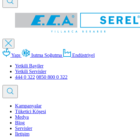
Yapı
Isıtma Soğutma
Endüstriyel
Yetkili Bayiler
Yetkili Servisler
444 0 322
0850 800 0 322
Kampanyalar
Tüketici Köşesi
Medya
Blog
Servisler
İletişim