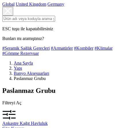
Global
United Kingdom
Germany
ESC tuşu ile kapatabilirsiniz
Bunları mı aramıştınız?
#Seramik Sağlık Gereçleri
#Armatürler
#Kombiler
#Klimalar
#Gömme Rezervuar
Ana Sayfa
Yapı
Banyo Aksesuarları
Paslanmaz Grubu
Paslanmaz Grubu
Filtreyi Aç
Ankastre Kağıt Havluluk