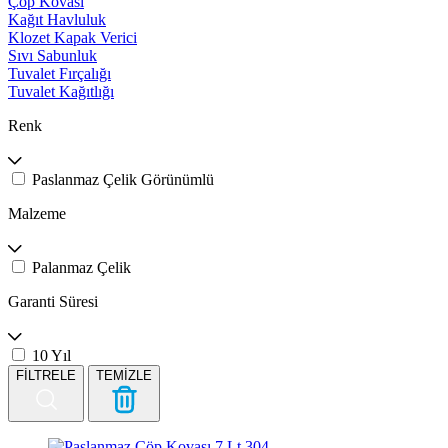
Çöp Kovası
Kağıt Havluluk
Klozet Kapak Verici
Sıvı Sabunluk
Tuvalet Fırçalığı
Tuvalet Kağıtlığı
Renk
Paslanmaz Çelik Görünümlü
Malzeme
Palanmaz Çelik
Garanti Süresi
10 Yıl
FİLTRELE
TEMİZLE