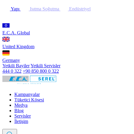
Yapı
Isıtma Soğutma
Endüstriyel
E.C.A. Global
United Kingdom
Germany
Yetkili Bayiler
Yetkili Servisler
444 0 322
+90 850 800 0 322
Kampanyalar
Tüketici Köşesi
Medya
Blog
Servisler
İletişim