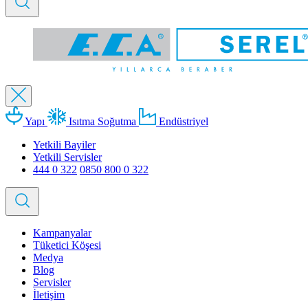
Yapı
Isıtma Soğutma
Endüstriyel
Yetkili Bayiler
Yetkili Servisler
444 0 322
0850 800 0 322
Kampanyalar
Tüketici Köşesi
Medya
Blog
Servisler
İletişim