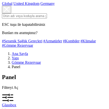
Global
United Kingdom
Germany
ESC tuşu ile kapatabilirsiniz
Bunları mı aramıştınız?
#Seramik Sağlık Gereçleri
#Armatürler
#Kombiler
#Klimalar
#Gömme Rezervuar
Ana Sayfa
Yapı
Gömme Rezervuar
Panel
Panel
Filtreyi Aç
Glassbox