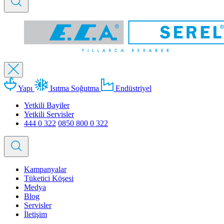
Yapı
Isıtma Soğutma
Endüstriyel
Yetkili Bayiler
Yetkili Servisler
444 0 322
0850 800 0 322
Kampanyalar
Tüketici Köşesi
Medya
Blog
Servisler
İletişim