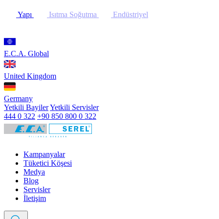
Yapı
Isıtma Soğutma
Endüstriyel
E.C.A. Global
United Kingdom
Germany
Yetkili Bayiler
Yetkili Servisler
444 0 322
+90 850 800 0 322
Kampanyalar
Tüketici Köşesi
Medya
Blog
Servisler
İletişim