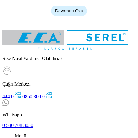
yaratıyor. E.C.A. SEREL teknolojisiyle ürettiğimiz güçlü
Devamını Oku
panel radyatör serileri, kış aylarında mekanın ısı kayıplarını
hızla kapatıyor. Doğalgaz faturanızı doğrudan etkileyen bu
sistemler, suyu anında ısıya çevirerek evinizin her köşesine
kalıcı bir konfor getiriyor.
Panel Radyatör Nasıl Çalışır?
Size Nasıl Yardımcı Olabiliriz?
Tesisattan gelen sıcak su, radyatörün iç kanallarına giriyor.
Su içeride yatay ve dikey yönde dolaşırken hem ön ve arka
çelik sacları hem de iç kısımdaki dalgalı konvektör sacları
Çağrı Merkezi
yüksek derecelere ulaştırıyor. Isınan çelik yüzeyler
444 0
0850 800 0
ortamdaki soğuk havayı çekerek ısıtıyor. Isınan hava
yükselerek odaya dağılıyor, ısısını bırakan ve soğuyan su ise
alt borulardan kombiye geri dönüyor. Saniyeler içinde
Whatsapp
gerçekleşen bu sürekli döngü, mekanın ısıtma performansını
0 530 708 3030
zirveye taşıyor.
Menü