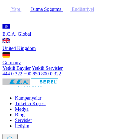
Yapı
Isıtma Soğutma
Endüstriyel
E.C.A. Global
United Kingdom
Germany
Yetkili Bayiler
Yetkili Servisler
444 0 322
+90 850 800 0 322
Kampanyalar
Tüketici Köşesi
Medya
Blog
Servisler
İletişim