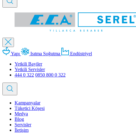
Yapı
Isıtma Soğutma
Endüstriyel
Yetkili Bayiler
Yetkili Servisler
444 0 322
0850 800 0 322
Kampanyalar
Tüketici Köşesi
Medya
Blog
Servisler
İletişim