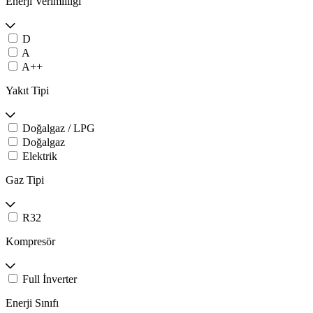
Enerji Verimliliği
D
A
A++
Yakıt Tipi
Doğalgaz / LPG
Doğalgaz
Elektrik
Gaz Tipi
R32
Kompresör
Full İnverter
Enerji Sınıfı