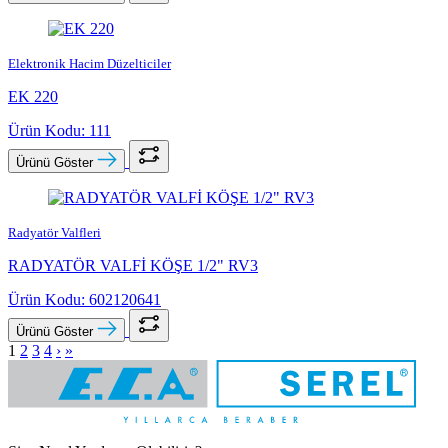
Elektronik Hacim Düzelticiler
EK 220
Ürün Kodu: 111
Ürünü Göster
Radyatör Valfleri
RADYATÖR VALFİ KÖŞE 1/2" RV3
Ürün Kodu: 602120641
Ürünü Göster
1
2
3
4
›
»