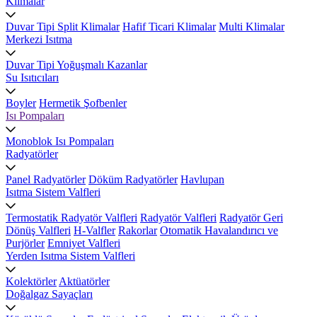
Klimalar
Duvar Tipi Split Klimalar
Hafif Ticari Klimalar
Multi Klimalar
Merkezi Isıtma
Duvar Tipi Yoğuşmalı Kazanlar
Su Isıtıcıları
Boyler
Hermetik Şofbenler
Isı Pompaları
Monoblok Isı Pompaları
Radyatörler
Panel Radyatörler
Döküm Radyatörler
Havlupan
Isıtma Sistem Valfleri
Termostatik Radyatör Valfleri
Radyatör Valfleri
Radyatör Geri
Dönüş Valfleri
H-Valfler
Rakorlar
Otomatik Havalandırıcı ve
Purjörler
Emniyet Valfleri
Yerden Isıtma Sistem Valfleri
Kolektörler
Aktüatörler
Doğalgaz Sayaçları