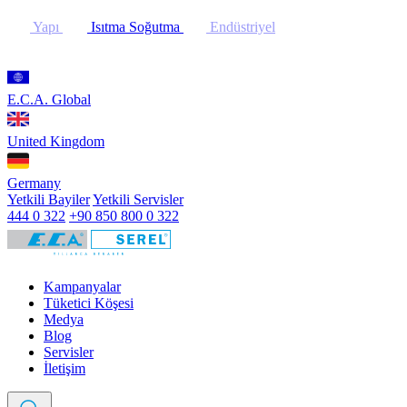
Yapı
Isıtma Soğutma
Endüstriyel
E.C.A. Global
United Kingdom
Germany
Yetkili Bayiler
Yetkili Servisler
444 0 322
+90 850 800 0 322
Kampanyalar
Tüketici Köşesi
Medya
Blog
Servisler
İletişim