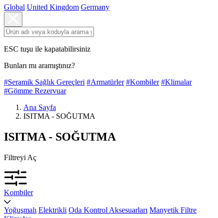
Global
United Kingdom
Germany
ESC tuşu ile kapatabilirsiniz
Bunları mı aramıştınız?
#Seramik Sağlık Gereçleri
#Armatürler
#Kombiler
#Klimalar
#Gömme Rezervuar
Ana Sayfa
ISITMA - SOĞUTMA
ISITMA - SOĞUTMA
Filtreyi Aç
Kombiler
Yoğuşmalı
Elektrikli
Oda Kontrol Aksesuarları
Manyetik Filtre