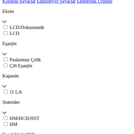
Körüklü Sayaçlar
Endüstriyel Sayaçlar
Elektronik Ürünler
Ekran
LCD/Dokunmatik
LCD
Eşanjör
Paslanmaz Çelik
Çift Eşanjör
Kapasite
11 L/h
Sistemler
HM/HCH/HST
HM