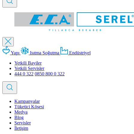
Yapı
Isıtma Soğutma
Endüstriyel
Yetkili Bayiler
Yetkili Servisler
444 0 322
0850 800 0 322
Kampanyalar
Tüketici Köşesi
Medya
Blog
Servisler
İletişim