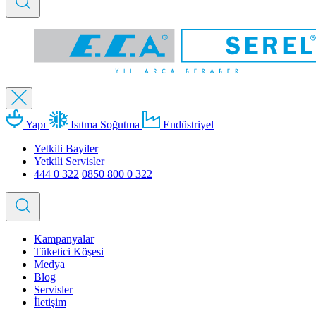
Yapı
Isıtma Soğutma
Endüstriyel
Yetkili Bayiler
Yetkili Servisler
444 0 322
0850 800 0 322
Kampanyalar
Tüketici Köşesi
Medya
Blog
Servisler
İletişim