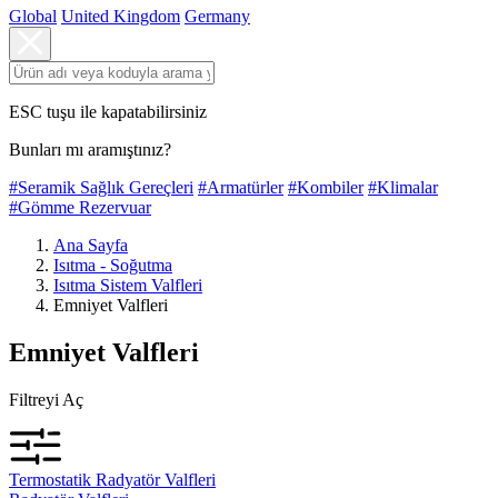
Global
United Kingdom
Germany
ESC tuşu ile kapatabilirsiniz
Bunları mı aramıştınız?
#Seramik Sağlık Gereçleri
#Armatürler
#Kombiler
#Klimalar
#Gömme Rezervuar
Ana Sayfa
Isıtma - Soğutma
Isıtma Sistem Valfleri
Emniyet Valfleri
Emniyet Valfleri
Filtreyi Aç
Termostatik Radyatör Valfleri