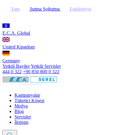
Yapı
Isıtma Soğutma
Endüstriyel
E.C.A. Global
United Kingdom
Germany
Yetkili Bayiler
Yetkili Servisler
444 0 322
+90 850 800 0 322
Kampanyalar
Tüketici Köşesi
Medya
Blog
Servisler
İletişim