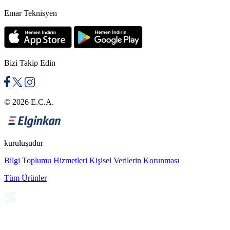
etkileyen bir unsur olması nedeniyle;
lavabo
tipi ile uyumlu
Emar Teknisyen
bir batarya seçimi büyük önem taşır.
Lavabo Bataryalarının Özellikleri
Bizi Takip Edin
E.C.A. SEREL lavabo bataryaları, günlük kullanımda hem
konfor hem de verimlilik sunacak şekilde tasarlanır. Gövde
malzemesinden yüzey kaplamasına kadar her detay, uzun
© 2026 E.C.A.
yıllar boyunca aynı performansı koruyacak şekilde
geliştirilir.
kuruluşudur
Öne çıkan özellikler şu şekilde sıralanabilir:
Bilgi Toplumu Hizmetleri
Kişisel Verilerin Korunması
Dayanıklı pirinç gövde: Korozyona dayanıklı yapı
Tüm Ürünler
sayesinde uzun yıllar form ve işlev kaybı yaşatmaz.
Seramik kartuş teknolojisi:
Hassas sıcaklık kontrolü ve
konforlu kullanım deneyimi sunarken damlatma riskini
minimum seviyeye indirir.