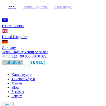
Yapı
Isıtma Soğutma
Endüstriyel
E.C.A. Global
United Kingdom
Germany
Yetkili Bayiler
Yetkili Servisler
444 0 322
+90 850 800 0 322
Kampanyalar
Tüketici Köşesi
Medya
Blog
Servisler
İletişim