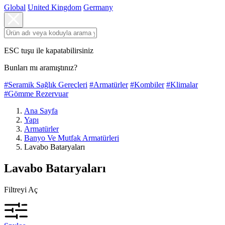
Global
United Kingdom
Germany
ESC tuşu ile kapatabilirsiniz
Bunları mı aramıştınız?
#Seramik Sağlık Gereçleri
#Armatürler
#Kombiler
#Klimalar
#Gömme Rezervuar
Ana Sayfa
Yapı
Armatürler
Banyo Ve Mutfak Armatürleri
Lavabo Bataryaları
Lavabo Bataryaları
Filtreyi Aç