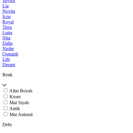
Spylos
Lia
Novita
Icon
Royal
Tiera
Luna
Nita
Dalia
Niobe
Osmanlı
Life
Dream
Renk
Altın Boyalı
Krom
Mat Siyah
Antik
Mat Antrasit
Debi