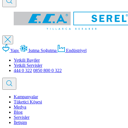
Yapı
Isıtma Soğutma
Endüstriyel
Yetkili Bayiler
Yetkili Servisler
444 0 322
0850 800 0 322
Kampanyalar
Tüketici Köşesi
Medya
Blog
Servisler
İletişim