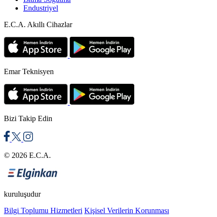
Döküm radyatörler
: Yüksek su hacmine sahip, geç
Endustriyel
ısınıp geç soğuyan ve yüksek basınca dayanıklı ağır
E.C.A. Akıllı Cihazlar
endüstriyel çözümlerdir.
Havlupanlar
: Banyo gibi ıslak hacimlerde hem
mekanı ısıtan hem de tekstil ürünlerini kurutan özel
tasarımlı dikey radyatörlerdir.
Emar Teknisyen
Kolonlu radyatörler
: Dilimli yapıları sayesinde
istenilen uzunlukta birleştirilebilen ve hijyenik
alanlarda kullanılan yuvarlak hatlı ürünlerdir.
Bizi Takip Edin
Panel Radyatör Modelleri
© 2026 E.C.A.
Soğuk haddelenmiş çelik sacların kaynaklanmasıyla üretilen
panel radyatörler, konut projelerinde yüksek ısıl tepki hızını
kuruluşudur
sunan ısıtıcılardır. Panel radyatörlerin iç kısımlarında
Bilgi Toplumu Hizmetleri
Kişisel Verilerin Korunması
bulunan zig-zag formlu konvektör sacları, havayla temas