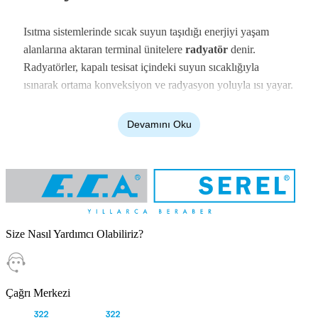
Isıtma sistemlerinde sıcak suyun taşıdığı enerjiyi yaşam
alanlarına aktaran terminal ünitelere
radyatör
denir.
Radyatörler, kapalı tesisat içindeki suyun sıcaklığıyla
ısınarak ortama konveksiyon ve radyasyon yoluyla ısı yayar.
Tesisattaki su sirkülasyonu devam ettikçe, radyatörler
mekânın ısıl dengesini sürekli olarak korur. Doğru
Devamını Oku
kapasitede seçilmiş bir radyatör, binanın genel ısınma
maliyetini düşürür.
Gelişen üretim teknolojileri, ısı transfer yüzeylerini
genişleterek radyatörlerin verimliliğini üst düzeye
çıkarmıştır. Yüksek yüzey alanına sahip bir radyatör, kombi
Size Nasıl Yardımcı Olabiliriz?
veya
ısı pompas
ı gibi kaynak ünitelerin daha düşük su
sıcaklıklarında çalışmasına olanak tanır. Bu donanımsal
uyum sayesinde tüm ısıtma sisteminin toplam enerji sarfiyatı
belirgin şekilde azalır. Düşük gidiş suyu sıcaklıklarıyla tam
Çağrı Merkezi
performans gösterebilen modern radyatörler, ısıtma