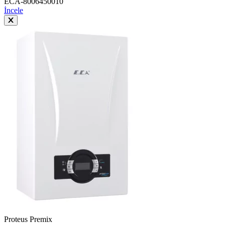
ECA-8006450010
İncele
Proteus Premix