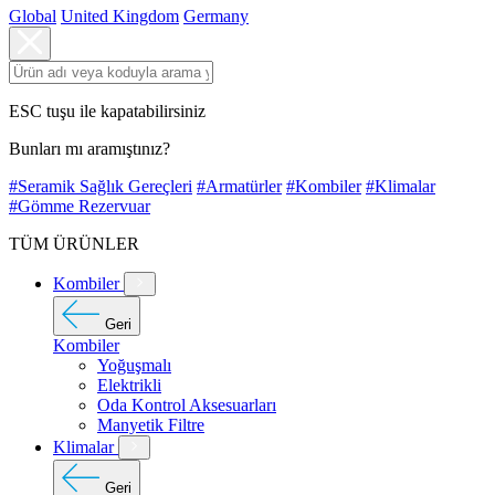
Global
United Kingdom
Germany
ESC tuşu ile kapatabilirsiniz
Bunları mı aramıştınız?
#Seramik Sağlık Gereçleri
#Armatürler
#Kombiler
#Klimalar
#Gömme Rezervuar
TÜM ÜRÜNLER
Kombiler
Geri
Kombiler
Yoğuşmalı
Elektrikli
Oda Kontrol Aksesuarları
Manyetik Filtre
Klimalar
Geri