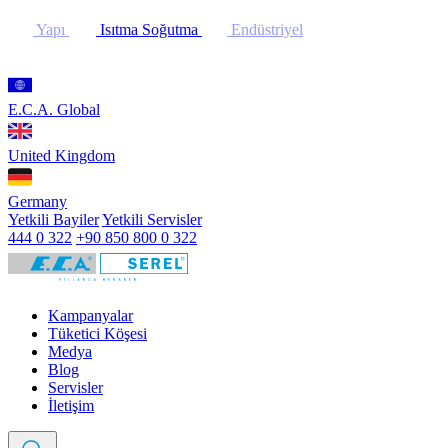
Yapı
Isıtma Soğutma
Endüstriyel
E.C.A. Global
United Kingdom
Germany
Yetkili Bayiler
Yetkili Servisler
444 0 322
+90 850 800 0 322
Kampanyalar
Tüketici Köşesi
Medya
Blog
Servisler
İletişim