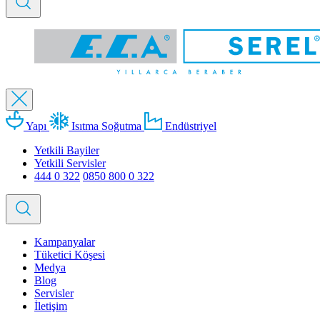
Yapı
Isıtma Soğutma
Endüstriyel
Yetkili Bayiler
Yetkili Servisler
444 0 322
0850 800 0 322
Kampanyalar
Tüketici Köşesi
Medya
Blog
Servisler
İletişim